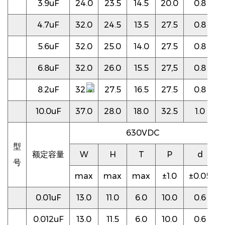
3.9uF
24.0
23.5
14.5
20.0
0.8
4.7uF
32.0
24.5
13.5
27.5
0.8
5.6uF
32.0
25.0
14.0
27.5
0.8
6.8uF
32.0
26.0
15.5
27,5
0.8
8.2uF
32.0
27.5
16.5
27.5
0.8
10.0uF
37.0
28.0
18.0
32.5
1.0
630VDC
型
额定容量
W
H
T
P
d
号
max
max
max
±1.0
±0.05
0.01uF
13.0
11.0
6.0
10.0
0.6
0.012uF
13.0
11.5
6.0
10.0
0.6