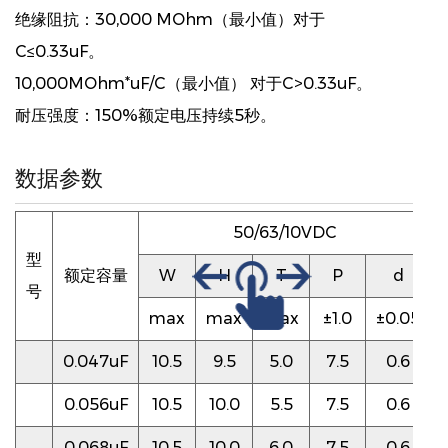
绝缘阻抗：30,000 MOhm（最小值）对于
C≤0.33uF。
10,000MOhm*uF/C（最小值） 对于C>0.33uF。
耐压强度：150%额定电压持续5秒。
数据参数
50/63/10VDC
型
额定容量
W
H
T
P
d
号
max
max
max
±1.0
±0.05
0.047uF
10.5
9.5
5.0
7.5
0.6
0.056uF
10.5
10.0
5.5
7.5
0.6
0.068uF
10.5
10.0
6.0
7.5
0.6