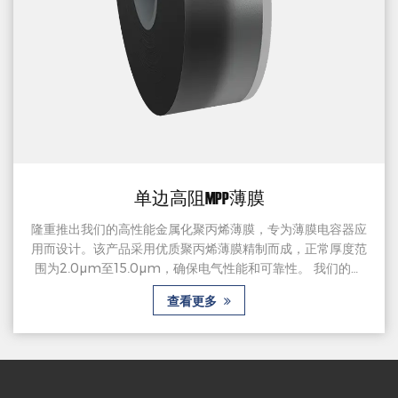
单边高阻MPP薄膜
隆重推出我们的高性能金属化聚丙烯薄膜，专为薄膜电容器应
用而设计。该产品采用优质聚丙烯薄膜精制而成，正常厚度范
围为2.0μm至15.0μm，确保电气性能和可靠性。 我们的金
属化聚丙烯薄膜采用单边距类型，一侧涂有铝或锌铝合金，可
查看更多
确保导电性和稳定性。厚边结构增强了耐用性并有助于无缝集
成到电容器设计中。 我们的金属化聚丙烯薄膜可灵活选择直
线切割或波形切割的分割方式，可实现准确定制，以满足薄膜
电容器的具体...