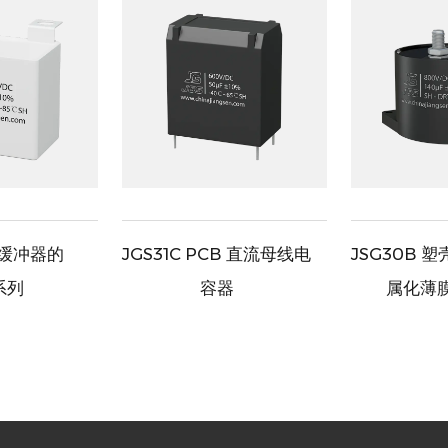
T 缓冲器的
JGS31C PCB 直流母线电
JSG30B 
系列
容器
属化薄