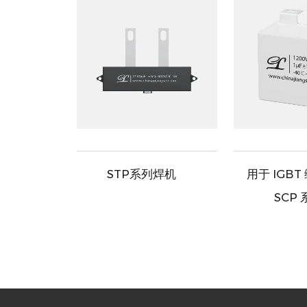
MPP 薄
STP系列焊机
用于 IGB
SCP 