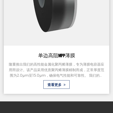
单边高阻MPP薄膜
隆重推出我们的高性能金属化聚丙烯薄膜，专为薄膜电容器应
用而设计。该产品采用优质聚丙烯薄膜精制而成，正常厚度范
围为2.0μm至15.0μm，确保电气性能和可靠性。 我们的金
属化聚丙烯薄膜采用单边距类型，一侧涂有铝或锌铝合金，可
查看更多
确保导电性和稳定性。厚边结构增强了耐用性并有助于无缝集
成到电容器设计中。 我们的金属化聚丙烯薄膜可灵活选择直
线切割或波形切割的分割方式，可实现准确定制，以满足薄膜
电容器的具体...