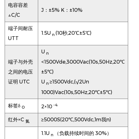
电容容差
J：±5%
K：±10%
△C/C
端子间耐压
1.5U
(10秒,20℃±5℃)
n
UTT
U
n
端子与外壳
<1500Vde,3000Vac(10s,50Hz,20℃
之间的电压
±5℃)
证明 UTC
U
≥1500Vdc,(√2Un
n
1000)Vac(10s,50Hz,20℃±5℃)
-4
标签δ
2×10
0
红外×C
≥5000S(20℃,500Vdc,1m我n)
氮
1.1U
（负载持续时间的 30%）
n