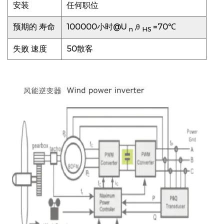
安装
任何职位
预期的
寿命
100000小时@U
,θ
=70℃
n
HS
失败
速度
50散客