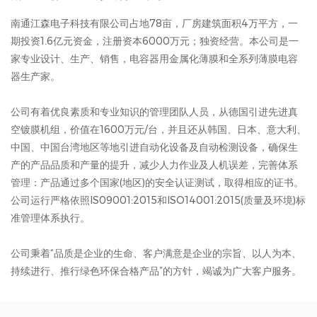
南通江森电子科技有限公司占地78亩，厂房建筑面积4万平方，一
期投资1.6亿元资金，注册资本6000万元；独资经营。本公司是一
家专业设计、生产、销售，电容器用金属化薄膜和全系列薄膜电容
器生产家。
公司有着优良素质和专业知识的管理团队人员，从德国引进先进真
空镀膜机组，价值在1600万元/台，并且还从韩国、日本、意大利、
中国、中国台湾地区等地引进自动化设备及自动检测设备，确保生
产的产品品质和产量的提升，减少人力作业及人机误差，完善体系
管理：产品通过多个国家(地区)的安全认证测试，取得相应的证书。
公司运行严格依照IS09001:2015和ISO14001:2015(质量及环境)标
准管理体系执行。
公司秉着“品质是企业的生命、客户满意是企业的宗旨、以人为本、
持续进行、推行绿色环保合格产品”的方针，竭诚为广大客户服务。