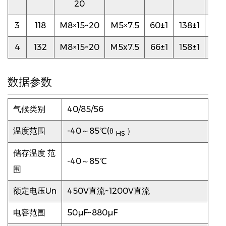
20
3
118
M8×15~20
M5×7.5
60±1
138±1
6.5
4
132
M8×15~20
M5x7.5
66±1
158±1
6.5
数据参数
气候类别
40/85/56
温度范围
-40～85℃(θ
）
HS
储存温度
范
-40～85℃
围
额定电压Un
450V直流~1200V直流
电容范围
50μF~880μF