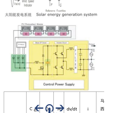
马克
C
西
D
H
dv/dt
i
右
有