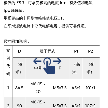
极低的 ESR，可承受极高的电流 Irms 有效值和电流
lpp 峰峰值。
承受更高的非周期性峰峰值电压Us。
在平滑滤波电路中取代电解电容，提供可靠保证。
尺寸附加说明：
案
D
端子样式
P1
P2
φ
例
（毫
（毫
（毫
（
代
中号
F
米）
米）
米）
米
码
M8×15～
1
84.5
M5×7.5
45±1
101±1
5.5
20
M8×15～
2
90
M5×7.5
45±1
107±1
5.5