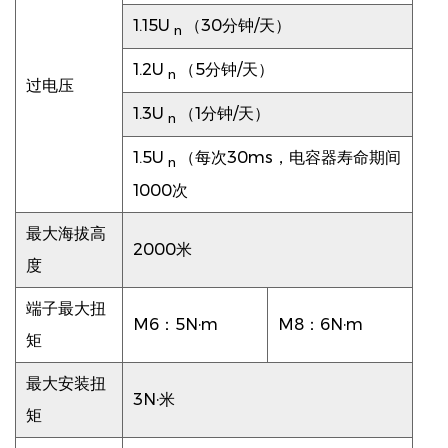
1.15U
（30分钟/天）
n
1.2U
（5分钟/天）
n
过电压
1.3U
（1分钟/天）
n
1.5U
（每次30ms，电容器寿命期间
n
1000次
最大海拔高
2000米
度
端子最大扭
M6：5N·m
M8：6N·m
矩
最大安装扭
3N·米
矩