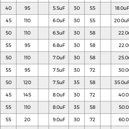
40
95
5.5uF
30
55
18.0uF
45
110
6.0uF
30
55
20.0u
50
110
6.3uF
30
58
22.0
55
95
6.8uF
30
58
22.0
50
110
7.0uF
30
58
25.0
55
95
7.5uF
30
72
30.0
50
120
7.5uF
35
58
35.0u
45
145
8.0uF
30
72
40.0
55
110
8.0uF
35
58
50.0
55
20
9.0uF
30
72
60.0