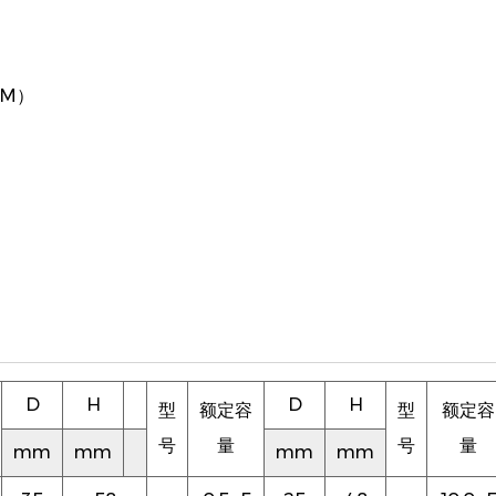
（M）
D
H
D
H
型
额定容
型
额定容
号
量
号
量
mm
mm
mm
mm