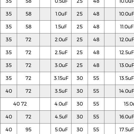
35
58
0.5uF
25
48
10.0uF
35
58
1.0uF
25
48
10.0uF
35
58
1.5uF
25
48
11.0uF
35
72
2.0uF
25
48
12.0uF
35
72
2.5uF
25
48
12.5uF
35
72
3.0uF
25
48
13.0uF
35
72
3.15uF
30
55
13.5uF
40
72
3.5uF
30
55
14.0uF
40 72
4.0uF
30
55
15.0
40
72
4.5uF
30
55
16.0uF
40
95
5.0uF
30
55
17.5uF