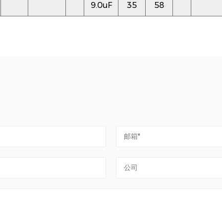
9.0uF
35
58