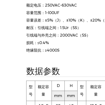
额定电压：250VAC-630VAC
容量范围：1-l00UF
容量误差：±5%（J）、±10%（K）、±20%
耐压：引线端之间：1.5Ur（5S）
引线端与外壳之间：2000VAC（5S）
损耗：≤0.4%
绝缘阻抗：≥4000S
数据参数
D
H
型
额定容
型
额定容
号
量
号
量
mm
mm