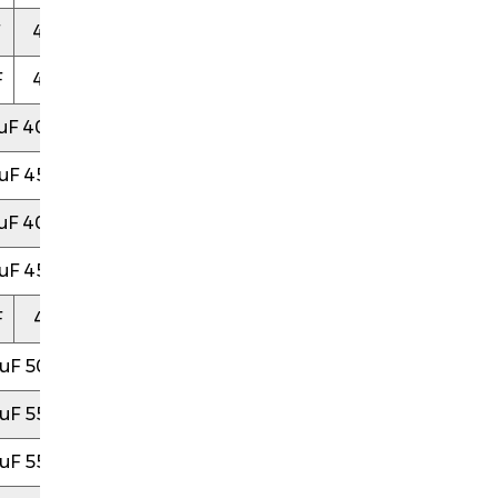
40
72
F
40
72
uF 40
95
uF 45
75
uF 40
95
uF 45
95
F
45
95
uF 50
110
uF 55
95
uF 55
120